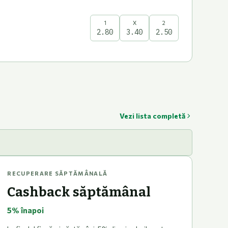
1
X
2
2.80
3.40
2.50
Vezi lista completă
RECUPERARE SĂPTĂMÂNALĂ
Cashback săptămânal
5% înapoi