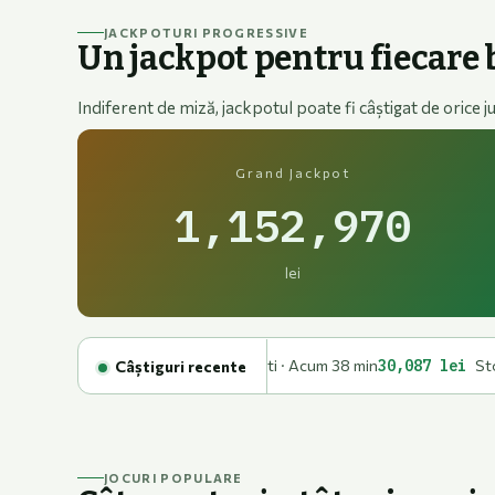
JACKPOTURI PROGRESSIVE
Un jackpot pentru fiecare
Indiferent de miză, jackpotul poate fi câștigat de orice 
Grand Jackpot
1,153,113
lei
,740 lei
Mystic Reels · Ploiești · Acum 38 min
30,087 lei
Storm Cha
Câștiguri recente
JOCURI POPULARE
PRAGMATIC PLAY
WAZDAN