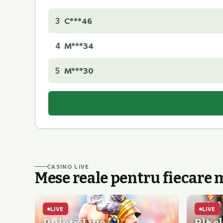
3
C***46
4
M***34
5
M***30
CASINO LIVE
Mese reale pentru fiecare 
LIVE
LIVE