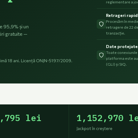
reglementare a joc
Retrageri rapid
Procesăm în medie
de 95,9% și un
retragere de 22 de
tranzacție.
iri gratuite —
Date protejate
Toate conexiunile ș
platforma este a
nimă 18 ani. Licență ONJN-5197/2009.
(GLI) și SIQ.
,899
lei
1,153,113
le
Jackpot în creștere