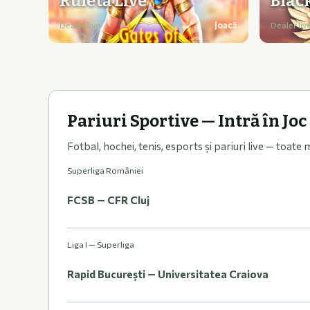
Ruletă Live
Blac
Dealer live
Joacă
Dealer liv
Pariuri Sportive — Intră în Joc
Fotbal, hochei, tenis, esports și pariuri live — toate m
Superliga României
FCSB — CFR Cluj
Liga I — Superliga
Rapid București — Universitatea Craiova