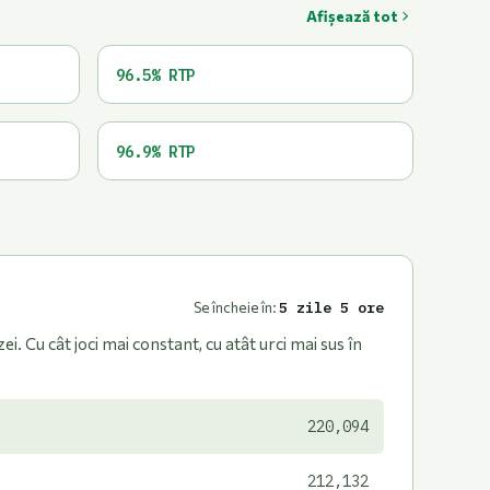
Megaways
Afișează tot
AMATIC
96.5% RTP
Book Of Aztec
96.9% RTP
Se încheie în:
5 zile 5 ore
. Cu cât joci mai constant, cu atât urci mai sus în
220,094
212,132